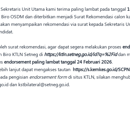
 Sekretaris Unit Utama kami terima paling lambat pada tanggal
1
h Biro OSDM dan diterbitkan menjadi Surat Rekomendasi calon k
 akan menyampaikan rekomendasi via surat kepada Sekretaris Un
didat.
leh surat rekomendasi, agar dapat segera melakukan proses
end
 Biro KTLN Setneg di
https://ktln.setneg.go.id/id?q=%2Fid
dan m
es
endorsement paling lambat tanggal
24 Februari 2026
.
lebih lanjut dapat mengakses tautan
https://s.kemkes.go.id/SCPN
pada pengisian
endorsement form
di situs KTLN, silakan menghub
.id dan kstbilateral@setneg.go.id.