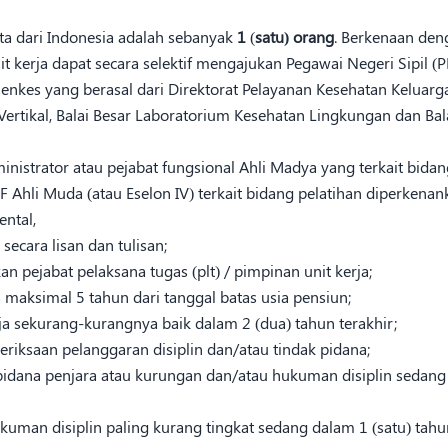
ta dari Indonesia adalah sebanyak
1
(
satu) orang
. Berkenaan den
t kerja dapat secara selektif mengajukan Pegawai Negeri Sipil 
enkes yang berasal dari Direktorat Pelayanan Kesehatan Keluarga
ertikal, Balai Besar Laboratorium Kesehatan Lingkungan dan Bal
nistrator atau pejabat fungsional Ahli Madya yang terkait bidan
JF Ahli Muda (atau Eselon IV) terkait bidang pelatihan diperkena
ental,
secara lisan dan tulisan;
n pejabat pelaksana tugas (plt) / pimpinan unit kerja;
a maksimal 5 tahun dari tanggal batas usia pensiun;
rja sekurang-kurangnya baik dalam 2 (dua) tahun terakhir;
eriksaan pelanggaran disiplin dan/atau tindak pidana;
 pidana penjara atau kurungan dan/atau hukuman disiplin sedang
ukuman disiplin paling kurang tingkat sedang dalam 1 (satu) tahun