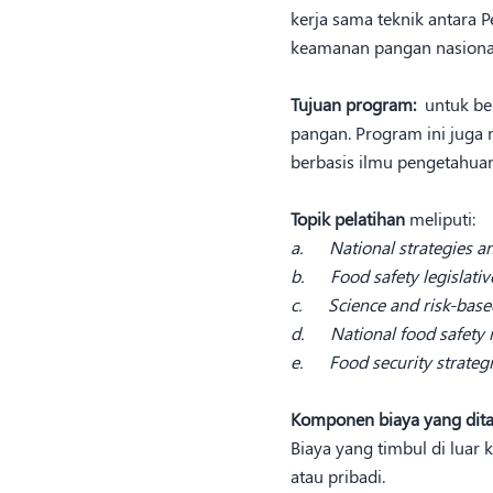
kerja sama teknik antara 
keamanan pangan nasional
Tujuan program:
untuk ber
pangan. Program ini juga 
berbasis ilmu pengetahua
Topik pelatihan
meliputi:
a.
National strategies an
b.
Food safety legislati
c.
Science and risk-base
d.
National food safety m
e.
Food security strategie
Komponen biaya yang dit
Biaya yang timbul di luar
atau pribadi.