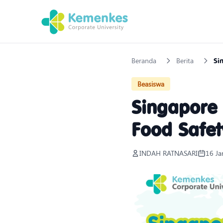
Beranda
Berita
Si
Beasiswa
Singapore
Food Safet
INDAH RATNASARI
16 Ja